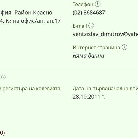
Телефон
офия, Район Красно
(02) 8684687
4, № на офис/ап. ап.17
E-mail
ventzislav_dimitrov@ya
Интернет страница
Няма данни
А
 регистъра на колегията
Дата на първоначално впи
28.10.2011 г.
0)