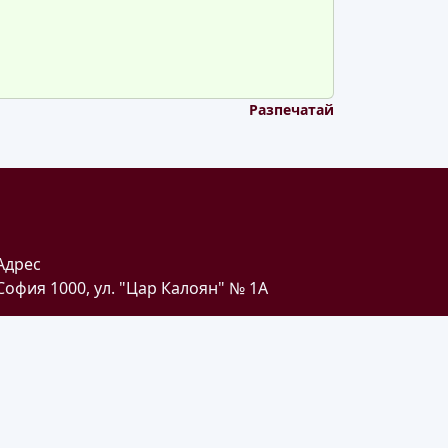
Разпечатай
Адрес
София 1000, ул. "Цар Калоян" № 1A