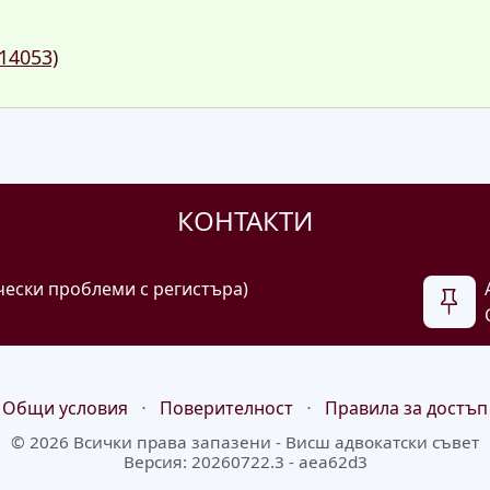
14053)
КОНТАКТИ
чески проблеми с регистъра)
Общи условия
⋅
Поверителност
⋅
Правила за достъп
© 2026 Всички права запазени -
Висш адвокатски съвет
Версия: 20260722.3 - aea62d3