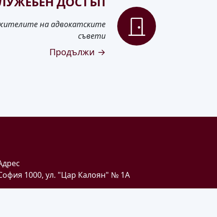
ЛУЖЕБЕН ДОСТЪП
лужителите на адвокатските
съвети
Продължи →
Адрес
София 1000, ул. "Цар Калоян" № 1A