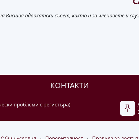
С
на Висшия адвокатски съвет, както и за членовете и с
КОНТАКТИ
чески проблеми с регистъра)
Общи условия
⋅
Поверителност
⋅
Правила за достъп