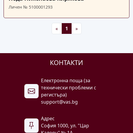
Личен № 5100001293
Предишна
Следваща
«
1
»
КОНТАКТИ
Електронна поща (за
технически проблеми с
регистъра)
support@vas.bg
Адрес
София 1000, ул. "Цар
Калоян" № 1A