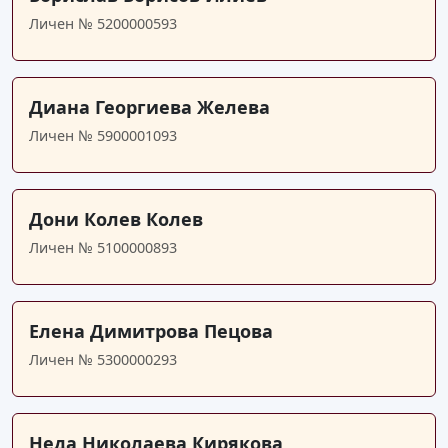
Личен № 5200000593
Диана Георгиева Желева
Личен № 5900001093
Дони Колев Колев
Личен № 5100000893
Елена Димитрова Пецова
Личен № 5300000293
Неда Николаева Кирякова