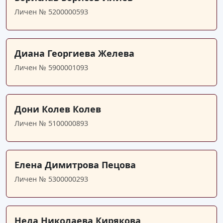
Личен № 5200000593
Диана Георгиева Желева
Личен № 5900001093
Дони Колев Колев
Личен № 5100000893
Елена Димитрова Пецова
Личен № 5300000293
Неда Николаева Кирякова