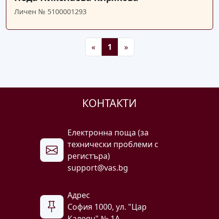
Личен № 5100001293
Предишна
Следваща
«
1
»
КОНТАКТИ
Електронна поща (за
технически проблеми с
регистъра)
support@vas.bg
Адрес
София 1000, ул. "Цар
Калоян" № 1A