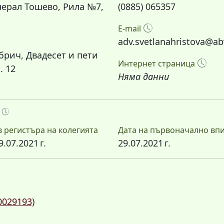
нерал Тошево, Рила №7,
(0885) 065357
E-mail
adv.svetlanahristova@ab
брич, Двадесет и пети
Интернет страница
. 12
Няма данни
А
 регистъра на колегията
Дата на първоначално впи
07.2021 г.
29.07.2021 г.
0029193)