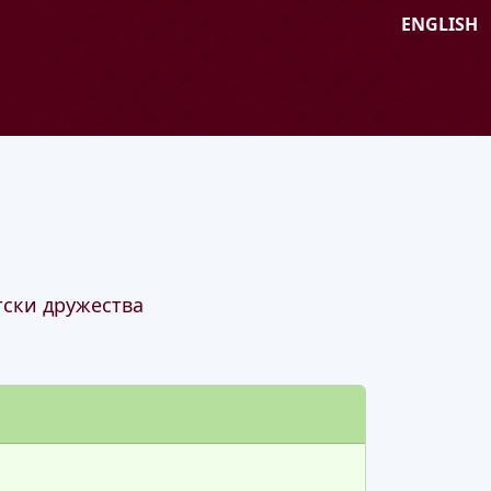
ENGLISH
тски дружества