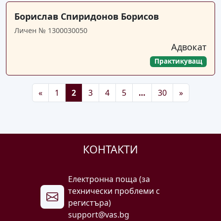
Борислав Спиридонов Борисов
Личен № 1300030050
Адвокат
Практикуващ
Предишна
Последна
Следващ
«
1
2
3
4
5
…
30
»
КОНТАКТИ
Електронна поща (за
технически проблеми с
регистъра)
support@vas.bg