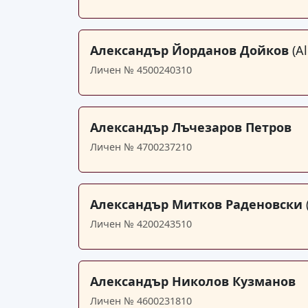
Александър Йорданов Дойков
(A
Личен № 4500240310
Александър Лъчезаров Петров
Личен № 4700237210
Александър Митков Раденовски
Личен № 4200243510
Александър Николов Кузманов
Личен № 4600231810