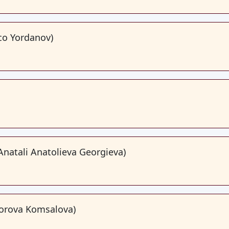
ico Yordanov)
Anatali Anatolieva Georgieva)
orova Komsalova)