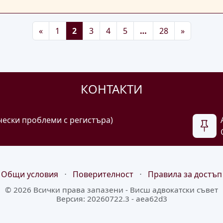
Предишна
Последна
Следващ
«
1
2
3
4
5
…
28
»
КОНТАКТИ
чески проблеми с регистъра)
Общи условия
⋅
Поверителност
⋅
Правила за достъп
© 2026 Всички права запазени -
Висш адвокатски съвет
Версия: 20260722.3 - aea62d3