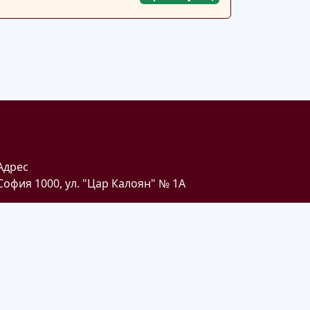
а
Адрес
София 1000, ул. "Цар Калоян" № 1A