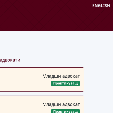
ENGLISH
адвокати
Младши адвокат
Практикуващ
Младши адвокат
Практикуващ