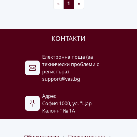
Предишна
Следваща
«
1
»
КОНТАКТИ
Електронна поща (за
технически проблеми с
регистъра)
support@vas.bg
Адрес
София 1000, ул. "Цар
Калоян" № 1A
Общи условия
⋅
Поверителност
⋅