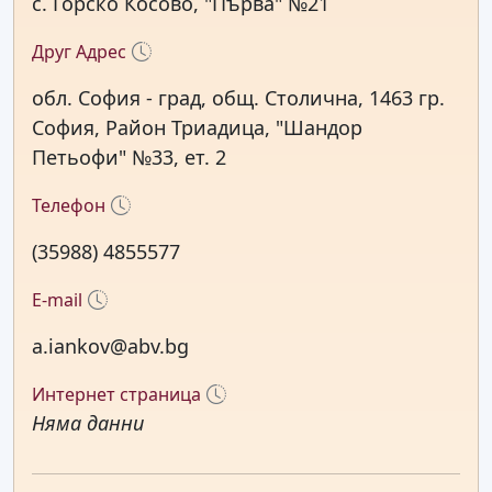
с. Горско Косово, "Първа" №21
Друг Адрес
обл. София - град, общ. Столична, 1463 гр.
София, Район Триадица, "Шандор
Петьофи" №33, ет. 2
Телефон
(35988) 4855577
E-mail
a.iankov@abv.bg
Интернет страница
Няма данни