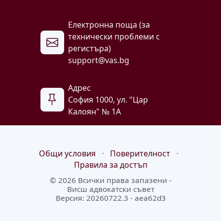
Електронна поща (за
технически проблеми с
регистъра)
support@vas.bg
Адрес
София 1000, ул. "Цар
Калоян" № 1A
Общи условия
⋅
Поверителност
⋅
Правила за достъп
© 2026 Всички права запазени -
Висш адвокатски съвет
Версия: 20260722.3 - aea62d3