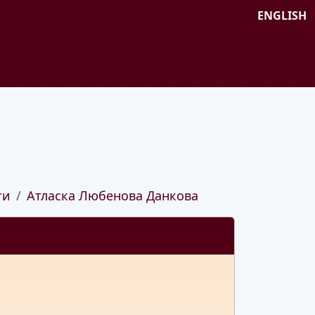
ENGLISH
ти
Атласка Любенова Данкова