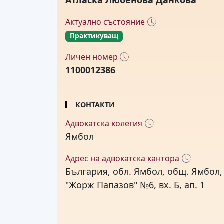
Атласка Любенова Данкова
Актуално състояние
Практикуващ
Личен номер
1100012386
КОНТАКТИ
Адвокатска колегия
Ямбол
Адрес на адвокатска кантора
България, обл. Ямбол, общ. Ямбол, 8
"Жорж Папазов" №6, вх. Б, ап. 1